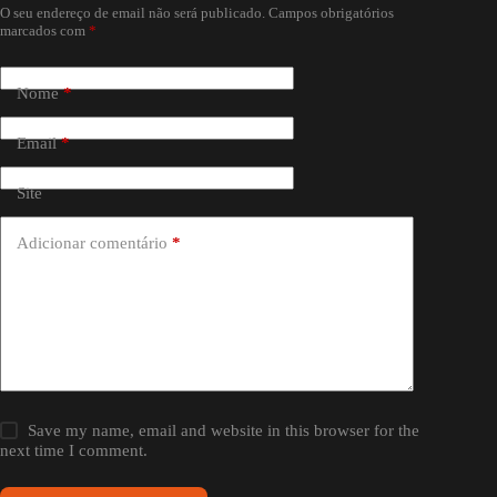
O seu endereço de email não será publicado.
Campos obrigatórios
marcados com
*
Nome
*
Email
*
Site
Adicionar comentário
*
Save my name, email and website in this browser for the
next time I comment.