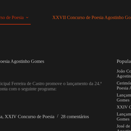
so de Poesia
XXVII Concurso de Poesia Agostinho G
Popula
oesia Agostinho Gomes
João Co
Agosti
Cerimón
icipal Ferreira de Castro promove o lançamento da 24.ª
Poesia
onta com o seguinte programa:
Lançam
Gomes
XXIV C
Lançam
ia
,
XXIV Concurso de Poesia
28 comentários
Gomes
José de