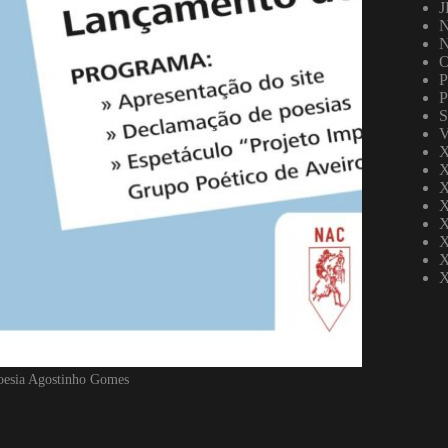
J
N
O
P
P
S
V
X
X
X
X
X
X
X
X
esia Agostinho Gomes