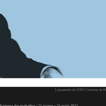
Lançamento do XXIV Concurso de Po
Entrega dos trabalhos
|
21 março » 31 maio 202
3