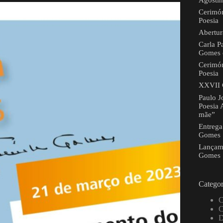
Agosti
Cerimón
Poesia
Abertur
Carla P
Gomes c
Cerimón
Poesia
XXVII 
Paulo J
Poesia 
mãe”
Entrega
Gomes
Lançam
Gomes
Categor
C
C
D