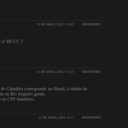
11 DE MAIO, 2023 / 13:03
RESPONDER
o nº BI/ CC ?
11 DE MAIO, 2023 / 15:23
RESPONDER
de Cidadão) corresponde, no Brasil, à cédula de
ade ou RG (registro geral).
e ao CPF brasileiro.
22 DE MAIO, 2023 / 0:57
RESPONDER