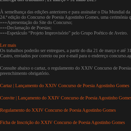
À semelhança das edições anteriores e para assinalar o Dia Mundial da
24.ª edição do Concurso de Poesia Agostinho Gomes, uma cerimónia q
»»»Apresentação do Site do Concurso;
»»»Declamação de Poesias;
»»»Espetáculo “Projeto Improvisório” pelo Grupo Poético de Aveiro.
:
Ler mais
Lançamento
Os trabalhos poderão ser entregues, a partir do dia 21 de março e até 
do
Castro, enviados por correio ou por e-mail para o endereço concurso
XXIV
Concurso
Consulte abaixo o cartaz, o regulamento do XXIV Concurso de Poesia 
de
preenchimento obrigatório.
Poesia
Agostinho
Cartaz | Lançamento do XXIV Concurso de Poesia Agostinho Gomes
Gomes
Convite | Lançamento do XXIV Concurso de Poesia Agostinho Gome
Regulamento do XXIV Concurso de Poesia Agostinho Gomes
Ficha de Inscrição do XXIV Concurso de Poesia Agostinho Gomes