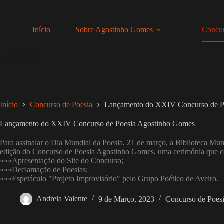
Pular
para
o
Início
Sobre Agostinho Gomes
Concur
conteúdo
Início
Concurso de Poesia
Lançamento do XXIV Concurso de P
Lançamento do XXIV Concurso de Poesia Agostinho Gomes
Para assinalar o Dia Mundial da Poesia, 21 de março, a Biblioteca Mun
edição do Concurso de Poesia Agostinho Gomes, uma cerimónia que c
»»»Apresentação do Site do Concurso;
»»»Declamação de Poesias;
»»»Espetáculo "Projeto Improvisório" pelo Grupo Poético de Aveiro.
Andreia Valente
9 de Março, 2023
Concurso de Poes