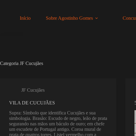
Pular
para
o
Início
Sobre Agostinho Gomes
Concur
conteúdo
Categoria
JF Cucujães
JF Cucujães
VILA DE CUCUJÃES
Supra: Símbolo que identifica Cucujães e sua
simbologia. Brasão: Escudo de negro, leão de prata
segurando nas mãos um báculo de ouro; em chefe
um escudete de Portugal antigo. Coroa mural de
prata de quatros torres. Listel vermelho com a