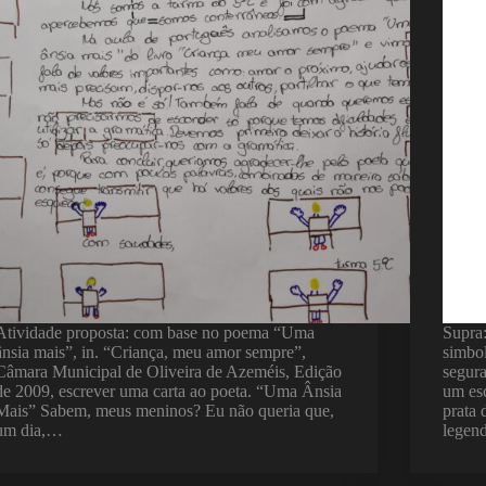
Atividade proposta: com base no poema “Uma
Supra:
ânsia mais”, in. “Criança, meu amor sempre”,
simbol
Câmara Municipal de Oliveira de Azeméis, Edição
segur
de 2009, escrever uma carta ao poeta. “Uma Ânsia
um esc
Mais” Sabem, meus meninos? Eu não queria que,
prata 
um dia,…
lege