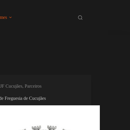
omes
JF Cucujães
,
Parceiros
de Freguesia de Cucujães