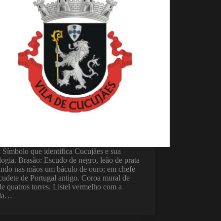
 Símbolo que identifica Cucujães e sua
ogia. Brasão: Escudo de negro, leão de prata
ando nas mãos um báculo de ouro; em chefe
udete de Portugal antigo. Coroa mural de
de quatros torres. Listel vermelho com a
nda…